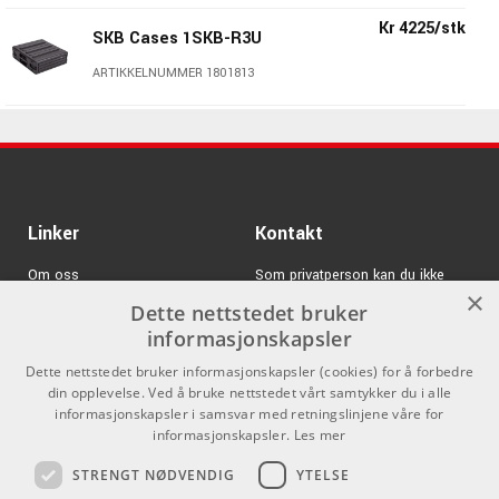
Kr 4225/stk
SKB Cases 1SKB-R3U
ARTIKKELNUMMER 1801813
Kr 6195/stk
SKB Cases 1SKB-R8
ARTIKKELNUMMER 1801818
Kr 6750/stk
Linker
SKB Cases 1SKB-R10
Kontakt
ARTIKKELNUMMER 1801820
Om oss
Som privatperson kan du ikke
×
kjøpe på denne nettsiden, alt salg
Dette nettstedet bruker
Varemerker
skjer gjennom våre forhandlere.
informasjonskapsler
Logg inn
info@emnordic.no
Dette nettstedet bruker informasjonskapsler (cookies) for å forbedre
din opplevelse. Ved å bruke nettstedet vårt samtykker du i alle
GDPR & Cookies
informasjonskapsler i samsvar med retningslinjene våre for
Salgsbetingelser
informasjonskapsler.
Les mer
STRENGT NØDVENDIG
YTELSE