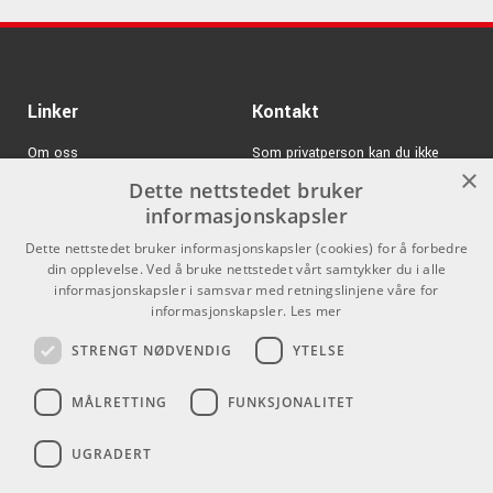
Kr 1825/stk
Hagström C53 Hag-
Case
ARTIKKELNUMMER 3091153
Linker
Kontakt
Om oss
Som privatperson kan du ikke
×
kjøpe på denne nettsiden, alt salg
Dette nettstedet bruker
Varemerker
skjer gjennom våre forhandlere.
informasjonskapsler
Logg inn
info@emnordic.no
Dette nettstedet bruker informasjonskapsler (cookies) for å forbedre
din opplevelse. Ved å bruke nettstedet vårt samtykker du i alle
GDPR & Cookies
informasjonskapsler i samsvar med retningslinjene våre for
Salgsbetingelser
informasjonskapsler.
Les mer
STRENGT NØDVENDIG
YTELSE
Pro Audio
MÅLRETTING
FUNKSJONALITET
UGRADERT