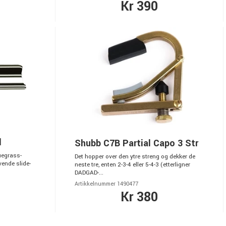
Kr 390
l
Shubb C7B Partial Capo 3 Str
uegrass-
Det hopper over den ytre streng og dekker de
vende slide-
neste tre, enten 2-3-4 eller 5-4-3 (etterligner
DADGAD-...
Artikkelnummer 1490477
Kr 380