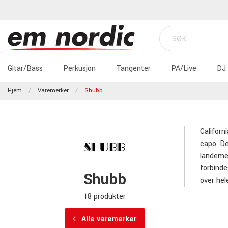
Gitar/Bass
Perkusjon
Tangenter
PA/Live
DJ
Hjem
Varemerker
Shubb
Californ
capo. De
landemer
forbinde
Shubb
over hel
18 produkter
Alle varemerker