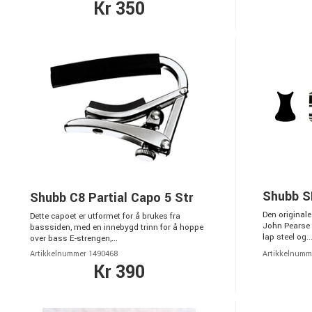
Kr 350
Shubb S
Shubb C8 Partial Capo 5 Str
Den original
Dette capoet er utformet for å brukes fra
John Pearse 
basssiden, med en innebygd trinn for å hoppe
lap steel og..
over bass E-strengen,...
Artikkelnummer 1490468
Artikkelnumm
Kr 390