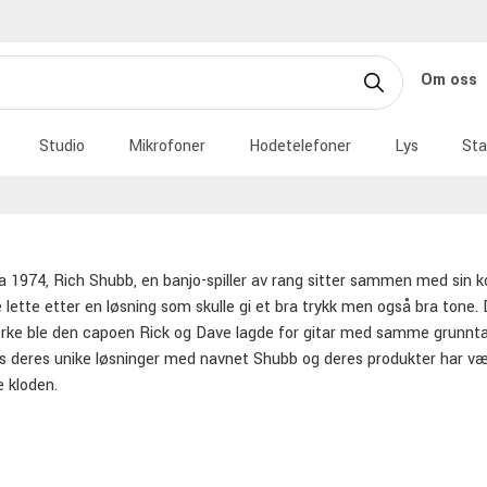
Om oss
Studio
Mikrofoner
Hodetelefoner
Lys
Sta
ia 1974, Rich Shubb, en banjo-spiller av rang sitter sammen med sin
 lette etter en løsning som skulle gi et bra trykk men også bra tone.
ke ble den capoen Rick og Dave lagde for gitar med samme grunntank
s deres unike løsninger med navnet Shubb og deres produkter har vært
e kloden.