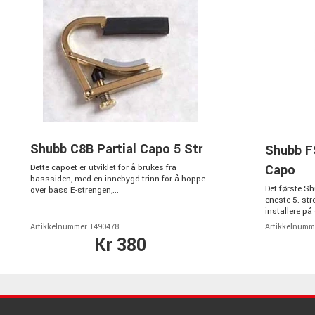
Shubb C8B Partial Capo 5 Str
Shubb FS
Capo
Dette capoet er utviklet for å brukes fra
basssiden, med en innebygd trinn for å hoppe
Det første Sh
over bass E-strengen,...
eneste 5. str
installere på 
Artikkelnummer 1490478
Artikkelnumm
Kr 380