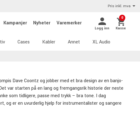
Pris inkl. mva
0
Kampanjer
Nyheter
Varemerker
Logg inn
Kasse
tiv
Cases
Kabler
Annet
XL Audio
 kompis Dave Coontz og jobber med et bra design av en banjo-
 Det var starten på en lang og fremgangsrik historie der neste
e som tidligere, passe med trykk – bra tone. I dag
, og er en uvurderlig hjelp for instrumentalister og sangere