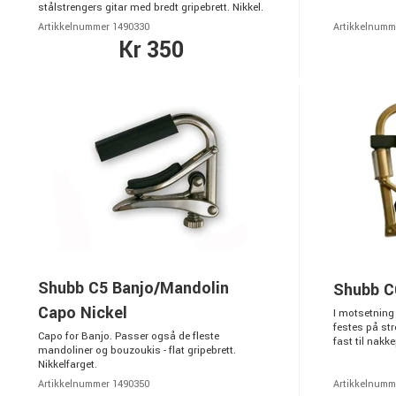
stålstrengers gitar med bredt gripebrett. Nikkel.
Artikkelnummer 1490330
Artikkelnumm
Kr 350
Shubb C5 Banjo/Mandolin
Shubb C
Capo Nickel
I motsetning
festes på st
Capo for Banjo. Passer også de fleste
fast til nakke
mandoliner og bouzoukis - flat gripebrett.
Nikkelfarget.
Artikkelnummer 1490350
Artikkelnumm