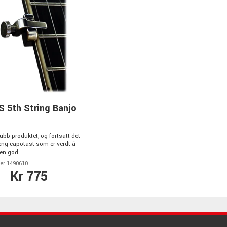
 5th String Banjo
ubb-produktet, og fortsatt det
eng capotast som er verdt å
en god...
er 1490610
Kr 775