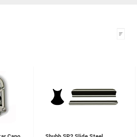
tar Capo
Shubb SP2 Slide Steel