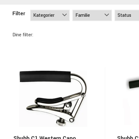
Filter
Dine filter:
Shubb C1 Western Capo
Shubb C2