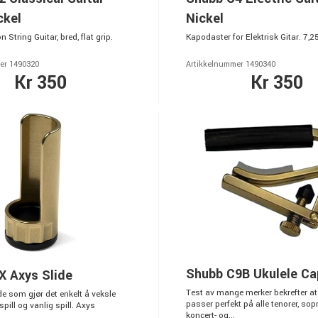
ckel
Nickel
 String Guitar, bred, flat grip.
Kapodaster for Elektrisk Gitar. 7,2
er 1490320
Artikkelnummer 1490340
Kr 350
Kr 350
Shubb C9B Ukulele C
X Axys Slide
Test av mange merker bekrefter at
de som gjør det enkelt å veksle
passer perfekt på alle tenorer, sop
pill og vanlig spill. Axys
koncert- og...