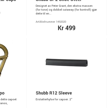
Designet av Peter Grant, den ekstra massen
(for tone) og dobbel cutaway (for kontroll) gjør
5
dette til en...
Artikkelnummer 1492020
Kr 499
apo
Shubb R12 Sleeve
 dette capoet
Erstatterhylse for capoer. 2"
ranos,