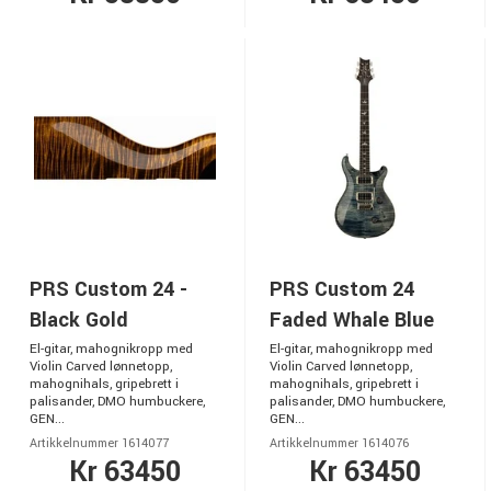
PRS Custom 24 -
PRS Custom 24
Black Gold
Faded Whale Blue
El-gitar, mahognikropp med
El-gitar, mahognikropp med
Violin Carved lønnetopp,
Violin Carved lønnetopp,
mahognihals, gripebrett i
mahognihals, gripebrett i
palisander, DMO humbuckere,
palisander, DMO humbuckere,
GEN...
GEN...
Artikkelnummer 1614077
Artikkelnummer 1614076
Kr 63450
Kr 63450