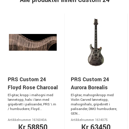
Alle produkter innen Custom 24
PRS Custom 24
PRS Custom 24
Floyd Rose Charcoal
Aurora Borealis
El-gitar, kropp i mahogni med
El-gitar, mahognikropp med
lønnetopp, hals i lønn med
Violin Carved lønnetopp,
gripebrett i palisander, PRS \ m
mahognihals, gripebrett i
/ humbuckere, Floyd...
palisander, DMO humbuckere,
GEN...
Artikkelnummer 1616040A
Artikkelnummer 1614075
Kr 58850
Kr 63450