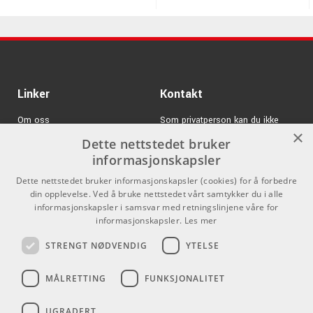
Linker
Kontakt
Om oss
Som privatperson kan du ikke
×
kjøpe på denne nettsiden, alt salg
Dette nettstedet bruker
Varemerker
skjer gjennom våre forhandlere.
informasjonskapsler
Logg inn
info@emnordic.no
Dette nettstedet bruker informasjonskapsler (cookies) for å forbedre
din opplevelse. Ved å bruke nettstedet vårt samtykker du i alle
GDPR & Cookies
informasjonskapsler i samsvar med retningslinjene våre for
Salgsbetingelser
informasjonskapsler.
Les mer
STRENGT NØDVENDIG
YTELSE
Pro Audio
MÅLRETTING
FUNKSJONALITET
UGRADERT