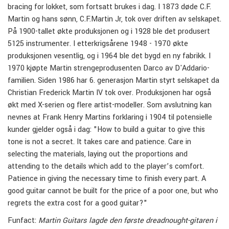
bracing for lokket, som fortsatt brukes i dag. I 1873 døde C.F.
Martin og hans sønn, C.F.Martin Jr, tok over driften av selskapet.
På 1900-tallet økte produksjonen og i 1928 ble det produsert
5125 instrumenter. I etterkrigsårene 1948 - 1970 økte
produksjonen vesentlig, og i 1964 ble det bygd en ny fabrikk. I
1970 kjøpte Martin strengeprodusenten Darco av D'Addario-
familien. Siden 1986 har 6. generasjon Martin styrt selskapet da
Christian Frederick Martin IV tok over. Produksjonen har også
økt med X-serien og flere artist-modeller. Som avslutning kan
nevnes at Frank Henry Martins forklaring i 1904 til potensielle
kunder gjelder også i dag: "How to build a guitar to give this
tone is not a secret. It takes care and patience. Care in
selecting the materials, laying out the proportions and
attending to the details which add to the player’s comfort.
Patience in giving the necessary time to finish every part. A
good guitar cannot be built for the price of a poor one, but who
regrets the extra cost for a good guitar?"
Funfact:
Martin Guitars lagde den første dreadnought-gitaren i