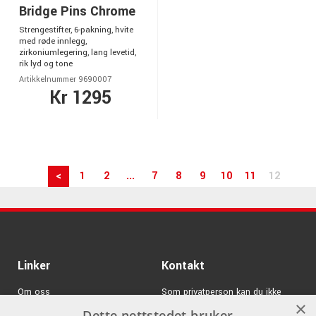
Bridge Pins Chrome
Strengestifter, 6-pakning, hvite
med røde innlegg,
zirkoniumlegering, lang levetid,
rik lyd og tone
Artikkelnummer 9690007
Kr 1295
<
1
2
...
7
8
9
10
11
12
Linker
Kontakt
Om oss
Som privatperson kan du ikke
×
kjøpe på denne nettsiden, alt salg
Dette nettstedet bruker