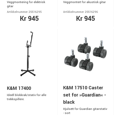
Veggmontering for elektrisk
Veggmontert for akustisk gitar
gitar
Artikkelnummer 25516295
Artikkelnummer 25516296
Kr 945
Kr 945
K&M 17510 Caster
K&M 17400
set for »Guardian« -
Ideell blokkrak/stativ for alle
trekkspillere.
black
Hjulsett for Guardian gitarstativ
- sort