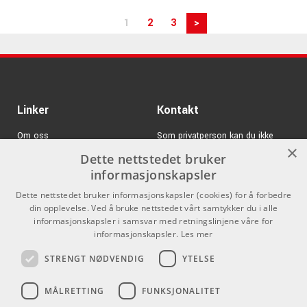
1
2
3
>
Linker
Kontakt
Om oss
Som privatperson kan du ikke
×
kjøpe på denne nettsiden, alt salg
Dette nettstedet bruker
Varemerker
skjer gjennom våre forhandlere.
informasjonskapsler
Logg inn
info@emnordic.no
Dette nettstedet bruker informasjonskapsler (cookies) for å forbedre
din opplevelse. Ved å bruke nettstedet vårt samtykker du i alle
GDPR & Cookies
informasjonskapsler i samsvar med retningslinjene våre for
Salgsbetingelser
informasjonskapsler.
Les mer
STRENGT NØDVENDIG
YTELSE
Pro Audio
MÅLRETTING
FUNKSJONALITET