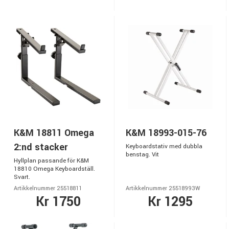
K&M 18811 Omega
K&M 18993-015-76
2:nd stacker
Keyboardstativ med dubbla
benstag. Vit
Hyllplan passande för K&M
18810 Omega Keyboardställ.
Svart.
Artikkelnummer 25518811
Artikkelnummer 25518993W
Kr 1750
Kr 1295