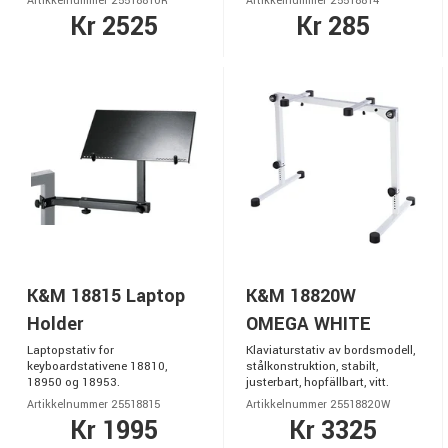
Artikkelnummer 25518810R
Artikkelnummer 25518814
Kr 2525
Kr 285
K&M 18815 Laptop
K&M 18820W
Holder
OMEGA WHITE
Laptopstativ for
Klaviaturstativ av bordsmodell,
keyboardstativene 18810,
stålkonstruktion, stabilt,
18950 og 18953.
justerbart, hopfällbart, vitt.
Artikkelnummer 25518815
Artikkelnummer 25518820W
Kr 1995
Kr 3325