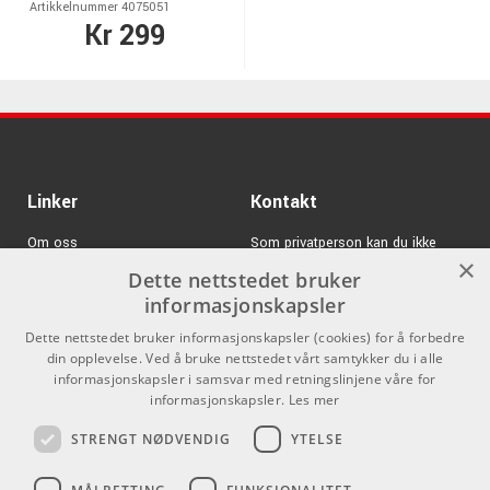
Artikkelnummer 4075051
Kr 299
Linker
Kontakt
Om oss
Som privatperson kan du ikke
×
kjøpe på denne nettsiden, alt salg
Dette nettstedet bruker
Varemerker
skjer gjennom våre forhandlere.
informasjonskapsler
Logg inn
info@emnordic.no
Dette nettstedet bruker informasjonskapsler (cookies) for å forbedre
din opplevelse. Ved å bruke nettstedet vårt samtykker du i alle
GDPR & Cookies
informasjonskapsler i samsvar med retningslinjene våre for
Salgsbetingelser
informasjonskapsler.
Les mer
STRENGT NØDVENDIG
YTELSE
Pro Audio