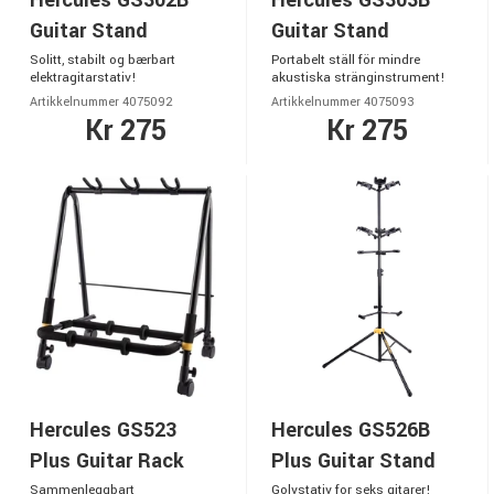
Hercules GS302B
Hercules GS303B
Guitar Stand
Guitar Stand
Solitt, stabilt og bærbart
Portabelt ställ för mindre
elektragitarstativ!
akustiska stränginstrument!
Artikkelnummer 4075092
Artikkelnummer 4075093
Kr 275
Kr 275
Hercules GS523
Hercules GS526B
Plus Guitar Rack
Plus Guitar Stand
Sammenleggbart
Golvstativ for seks gitarer!