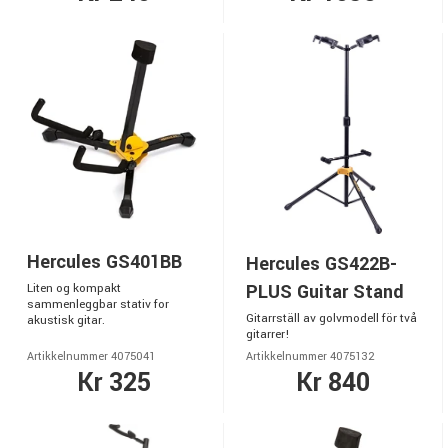
Hercules GS401BB
Hercules GS422B-
PLUS Guitar Stand
Liten og kompakt
sammenleggbar stativ for
Gitarrställ av golvmodell för två
akustisk gitar.
gitarrer!
Artikkelnummer 4075041
Artikkelnummer 4075132
Kr 325
Kr 840