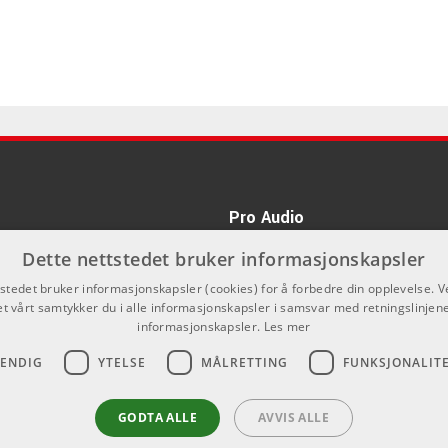
Pro Audio
kan du ikke kjøpe på denne nettsiden,
Dette nettstedet bruker informasjonskapsler
nnom våre forhandlere.
tstedet bruker informasjonskapsler (cookies) for å forbedre din opplevelse. V
et vårt samtykker du i alle informasjonskapsler i samsvar med retningslinjene
informasjonskapsler.
Les mer
VENDIG
YTELSE
MÅLRETTING
FUNKSJONALIT
GODTA ALLE
AVVIS ALLE