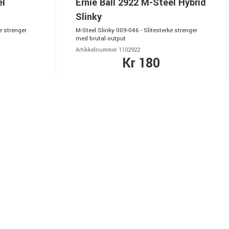
el
Ernie Ball 2922 M-Steel Hybrid
Slinky
e strenger
M-Steel Slinky 009-046 - Slitesterke strenger
med brutal output
Artikkelnummer 1102922
Kr 180