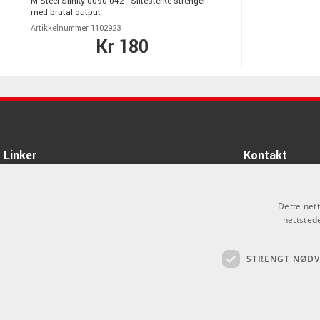
M-Steel Slinky 0090-042 - Slitesterke strenger
med brutal output
Artikkelnummer 1102923
Kr 180
Linker
Kontakt
Om oss
Som privatperson 
alt salg skjer gje
Dette net
Varemerker
nettsted
info@emnordic.no
Logg inn
STRENGT NØD
GDPR & Cookies
Salgsbetingelser