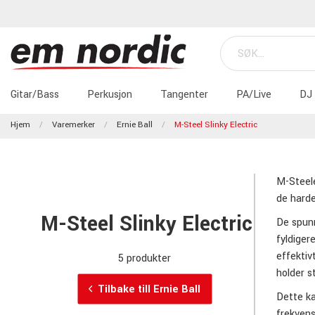
Gitar/Bass
Perkusjon
Tangenter
PA/Live
DJ
Hjem
Varemerker
Ernie Ball
M-Steel Slinky Electric
M-Steele
de harde
M-Steel Slinky Electric
De spunn
fyldiger
effektiv
5 produkter
holder 
Tilbake till Ernie Ball
Dette ka
frekvens