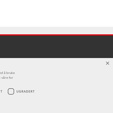
×
ed å bruke
 våre for
ET
UGRADERT