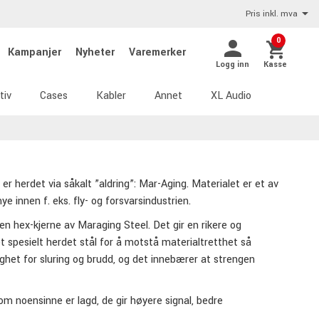
Pris inkl. mva
0
Kampanjer
Nyheter
Varemerker
Logg inn
Kasse
tiv
Cases
Kabler
Annet
XL Audio
r herdet via såkalt ”aldring”: Mar-Aging. Materialet er et av
 innen f. eks. fly- og forsvarsindustrien.
n hex-kjerne av Maraging Steel. Det gir en rikere og
t spesielt herdet stål for å motstå materialtretthet så
ighet for sluring og brudd, og det innebærer at strengen
m noensinne er lagd, de gir høyere signal, bedre