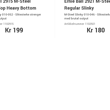
ll 2915 M-Steel
Ernie Ball 2921 M-Ste
Top Heavy Bottom
Regular Slinky
y 010-052 - Slitesterke strenger
M-Steel Slinky 010-046 - Slitesterk
utput
med brutal output
er 1102915
Artikkelnummer 1102921
Kr 199
Kr 180