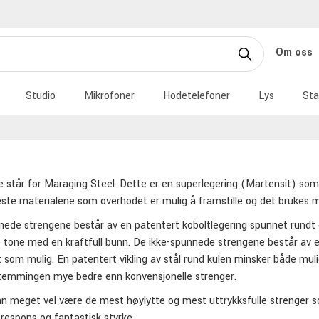
Om oss
Studio
Mikrofoner
Hodetelefoner
Lys
Sta
 står for Maraging Steel. Dette er en superlegering (Martensit) som e
ste materialene som overhodet er mulig å framstille og det brukes mye
ede strengene består av en patentert koboltlegering spunnet rundt e
e tone med en kraftfull bunn. De ikke-spunnede strengene består av e
t som mulig. En patentert vikling av stål rund kulen minsker både mul
stemmingen mye bedre enn konvensjonelle strenger.
n meget vel være de mest høylytte og mest uttrykksfulle strenger so
respons og fantastisk styrke.