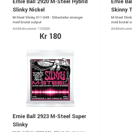
Ernie Ball 2920 M-Steel Hybrid
Ernie Ba
Slinky Nickel
Skinny 
M-Steel Slinky 011-048 - Slitesterke strenger
M-Steel Slink
med brutal output
med brutal o
Artikkelnummer 1102920
Artikkelnumm
Kr 180
Ernie Ball 2923 M-Steel Super
Slinky