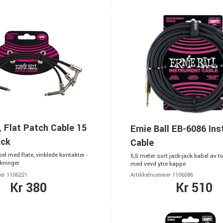
 Flat Patch Cable 15
Ernie Ball EB-6086 In
ack
Cable
el med flate, vinklede kontakter -
5,5 meter sort jack-jack kabel av t
kninger
med vevd ytre kappe
er 1106221
Artikkelnummer 1106086
Kr 380
Kr 510