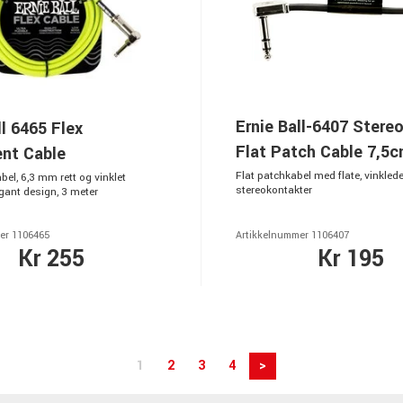
Ernie Ball-6407 Stere
ll 6465 Flex
Flat Patch Cable 7,5
ent Cable
Flat patchkabel med flate, vinkled
el, 6,3 mm rett og vinklet
stereokontakter
egant design, 3 meter
er 1106465
Artikkelnummer 1106407
Kr 255
Kr 195
1
2
3
4
>