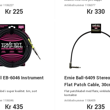
er 1106227
Artikkelnummer 1106077
Kr 225
Kr 330
ll EB-6046 Instrument
Ernie Ball-6409 Stere
Flat Patch Cable, 30c
el i super kvalitet. 6m, sort
Flat patchkabel med flate, vinkled
kontakter
er 1106046
Artikkelnummer 1106409
Kr 435
Kr 235