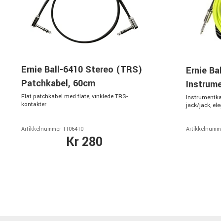
Ernie Ball-6410 Stereo (TRS)
Ernie Ba
Patchkabel, 60cm
Instrum
Flat patchkabel med flate, vinklede TRS-
Instrumentkab
kontakter
jack/jack, el
Artikkelnummer 1106410
Artikkelnumm
Kr 280