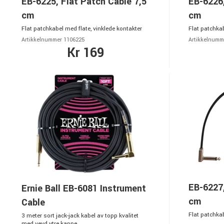
EB-6225, Flat Patch Cable 7,5
EB-6226,
cm
cm
Flat patchkabel med flate, vinklede kontakter
Flat patchkab
Artikkelnummer 1106225
Artikkelnumm
Kr 169
EB-6227,
Ernie Ball EB-6081 Instrument
cm
Cable
Flat patchkab
3 meter sort jack-jack kabel av topp kvalitet
med vevd ytre kappe