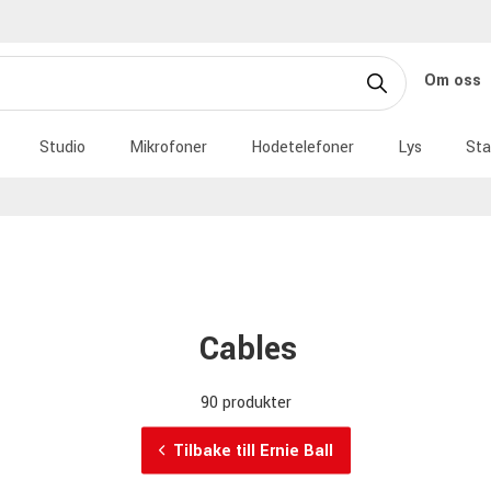
Om oss
Studio
Mikrofoner
Hodetelefoner
Lys
Sta
Cables
90 produkter
Tilbake till Ernie Ball