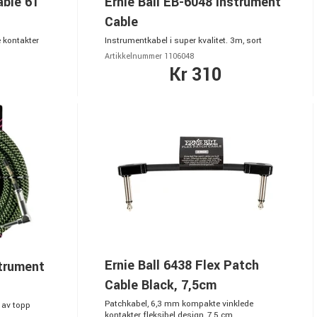
able 61
Ernie Ball EB-6048 Instrument
Cable
e kontakter
Instrumentkabel i super kvalitet. 3m, sort
Artikkelnummer 1106048
Kr 310
Ernie Ball 6438 Flex Patch
strument
Cable Black, 7,5cm
Patchkabel, 6,3 mm kompakte vinklede
 av topp
kontakter, fleksibel design, 7,5 cm