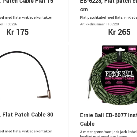
 Patch Cable Flat 15
EB-6228, Flat patch c
cm
el med flate, vinklede kontakter
Flat patchkabel med flate, vinkled
er 1106226
Artikkelnummer 1106228
Kr 175
Kr 265
 Flat Patch Cable 30
Ernie Ball EB-6077 In
Cable
el med flate, vinklede kontakter
3 meter grønn/sort jack-jack kabel
kvalitet med vevd ytre kappe