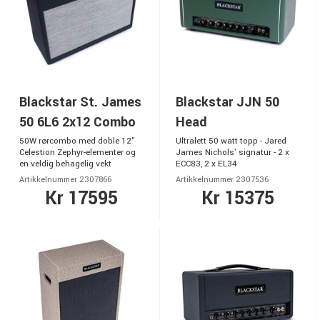
Blackstar St. James
Blackstar JJN 50
50 6L6 2x12 Combo
Head
50W rørcombo med doble 12"
Ultralett 50 watt topp - Jared
Celestion Zephyr-elementer og
James Nichols' signatur - 2 x
en veldig behagelig vekt
ECC83, 2 x EL34
Artikkelnummer 2307866
Artikkelnummer 2307536
Kr 17595
Kr 15375