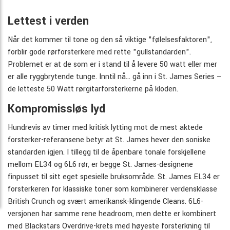
Lettest i verden
Når det kommer til tone og den så viktige "følelsesfaktoren",
forblir gode rørforsterkere med rette "gullstandarden".
Problemet er at de som er i stand til å levere 50 watt eller mer
er alle ryggbrytende tunge. Inntil nå... gå inn i St. James Series –
de letteste 50 Watt rørgitarforsterkerne på kloden.
Kompromissløs lyd
Hundrevis av timer med kritisk lytting mot de mest aktede
forsterker-referansene betyr at St. James hever den soniske
standarden igjen. I tillegg til de åpenbare tonale forskjellene
mellom EL34 og 6L6 rør, er begge St. James-designene
finpusset til sitt eget spesielle bruksområde. St. James EL34 er
forsterkeren for klassiske toner som kombinerer verdensklasse
British Crunch og svært amerikansk-klingende Cleans. 6L6-
versjonen har samme rene headroom, men dette er kombinert
med Blackstars Overdrive-krets med høyeste forsterkning til