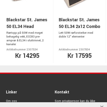
Blackstar St. James
Blackstar St. James
50 EL34 Head
50 EL34 2x12 Combo
Rørtopp på 50W med meget
Lett 50W rørforsterker med
behagelig vekt, ECC83 pre-
doble 12" elementer
amprør & EL34 i sluttrinnet, 2
kanaler
Artikkelnummer 2307534
Artikkelnummer 2307834
Kr 14295
Kr 17595
Linker
Kontakt
Om oss
Som privatperson kan du ikke
kjøpe på denne nettsiden, alt salg