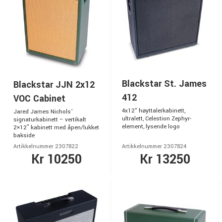
Blackstar St. James
Blackstar JJN 2x12
412
VOC Cabinet
4x12" høyttalerkabinett,
Jared James Nichols’
ultralett, Celestion Zephyr-
signaturkabinett – vertikalt
element, lysende logo
2×12″ kabinett med åpen/lukket
bakside
Artikkelnummer 2307822
Artikkelnummer 2307824
Kr 10250
Kr 13250