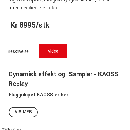
med dedikerte effekter
Kr 8995/stk
Video
Beskrivelse
Dynamisk effekt og Sampler - KAOSS
Replay
Flaggskipet KAOSS er her
Med sin banebrytende XY-pad og nyskapende og særegne
FX, har den kritikerroste KAOSS-serien omformet
VIS MER
musikklandskapet, og omskrevet reglene for
liveopptredener og musikalsk innovasjon på tvers av sine