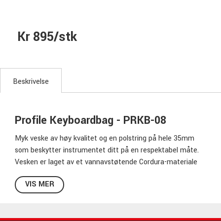
Kr 895/stk
Beskrivelse
Profile Keyboardbag - PRKB-08
Myk veske av høy kvalitet og en polstring på hele 35mm
som beskytter instrumentet ditt på en respektabel måte.
Vesken er laget av et vannavstøtende Cordura-materiale
og med kraftige glidelåser for å gjøre jobben i mange år.
VIS MER
Det er tre tilbehørslommer på utsiden slik at du kan ta med
deg tilbehør uten å måtte slepe med deg en liten ekstra
bag. Du bærer den i det komfortable håndtaket eller over