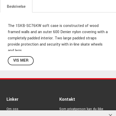
Beskrivelse
The 1SKB-SC76KW soft case is constructed of wood
framed walls and an outer 600 Denier nylon covering with a
completely padded interior. Two large padded straps
provide protection and security with in-line skate wheels
and legs ...
VIS MER
Linker
Kontakt
Om oss
Som privatperson kan du ikke
×
kjøpe på denne nettsiden, alt salg