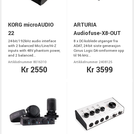
KORG microAUDIO
ARTURIA
22
Audiofuse-X8-OUT
24-bit/192kHz audio interface
8 x DC-koblede utganger fra
with 2 balanced Mic/Line/Hi-Z
ADAT, 24-bit siste generasjon
inputs with 48V phantom power,
Cirrus Logic DA-omformere opp
and 2 balanced...
til 96 kHz...
Artikkelnummer 8016310
Artikkelnummer 2408125
Kr 2550
Kr 3599