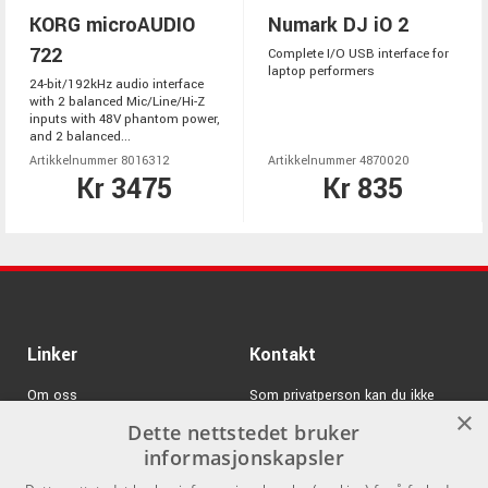
KORG microAUDIO
Numark DJ iO 2
722
Complete I/O USB interface for
laptop performers
24-bit/192kHz audio interface
with 2 balanced Mic/Line/Hi-Z
inputs with 48V phantom power,
and 2 balanced...
Artikkelnummer 8016312
Artikkelnummer 4870020
Kr 3475
Kr 835
Linker
Kontakt
Om oss
Som privatperson kan du ikke
×
kjøpe på denne nettsiden, alt salg
Dette nettstedet bruker
Varemerker
skjer gjennom våre forhandlere.
informasjonskapsler
Logg inn
info@emnordic.no