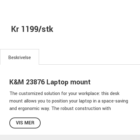
Kr 1199/stk
Beskrivelse
K&M 23876 Laptop mount
The customized solution for your workplace: this desk
mount allows you to position your laptop in a space-saving
and ergonomic way. The robust construction with
integrated pneumatic spring can withstand loads of up to 9
VIS MER
kg. Thanks to the large, stable desk clamp (up to 60 mm
wide), the entire mount can be quickly installed and used
flexibly. Of course, the tray can be continuously tilted,