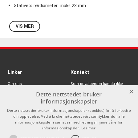
Stativets rørdiameter: maks 23 mm
VIS MER
Linker
Kontakt
Om oss
Som privatperson kan du ikke
×
kjøpe på denne nettsiden, alt salg
Dette nettstedet bruker
Varemerker
skjer gjennom våre forhandlere.
informasjonskapsler
Logg inn
info@emnordic.no
Dette nettstedet bruker informasjonskapsler (cookies) for å forbedre
din opplevelse. Ved å bruke nettstedet vårt samtykker du i alle
GDPR & Cookies
informasjonskapsler i samsvar med retningslinjene våre for
Salgsbetingelser
informasjonskapsler.
Les mer