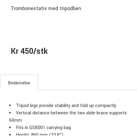
Trombonestativ med tripodben.
Kr 450/stk
Beskrivelse
Tripod legs provide stability and fold up compactly
Vertical distance between the two slide-brace supports:
60mm
Fits in GSB001 carrying bag
Height: 860 mm (33.8")