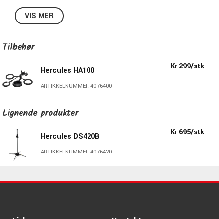
Weight: 1.6 kg (3.5 lbs)
VIS MER
Load capacity: 5 kg (11 lbs)
Base radius:300 mm (11.8")
Folded size: 135 mm x 115 mm x 79 mm (5.3" x 4.5" x
Tilbehør
3.1")
Kr 299/stk
Hercules HA100
ARTIKKELNUMMER 4076400
Lignende produkter
Kr 695/stk
Hercules DS420B
ARTIKKELNUMMER 4076420