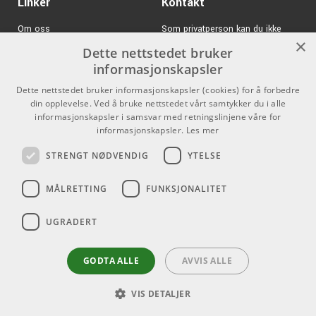
Linker
Kontakt
Om oss
Som privatperson kan du ikke
×
kjøpe på denne nettsiden, alt salg
Dette nettstedet bruker
Varemerker
skjer gjennom våre forhandlere.
informasjonskapsler
Logg inn
info@emnordic.no
Dette nettstedet bruker informasjonskapsler (cookies) for å forbedre
din opplevelse. Ved å bruke nettstedet vårt samtykker du i alle
GDPR & Cookies
informasjonskapsler i samsvar med retningslinjene våre for
Salgsbetingelser
informasjonskapsler.
Les mer
STRENGT NØDVENDIG
YTELSE
Pro Audio
MÅLRETTING
FUNKSJONALITET
UGRADERT
GODTA ALLE
AVVIS ALLE
VIS DETALJER