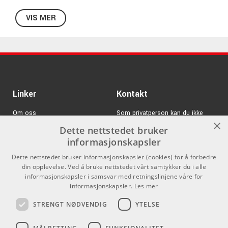
VIS MER
Spesifikasjoner STB1BK:
Svart
Tilt av tre
Passer KORG B1 & B2
Standardhøyde for sittende spilling
Vekt: 8,4kg
Linker
Kontakt
Størrelse: 1310 x 315 x 653mm
Om oss
Som privatperson kan du ikke
×
kjøpe på denne nettsiden, alt salg
Dette nettstedet bruker
Varemerker
skjer gjennom våre forhandlere.
informasjonskapsler
Logg inn
info@emnordic.no
Dette nettstedet bruker informasjonskapsler (cookies) for å forbedre
din opplevelse. Ved å bruke nettstedet vårt samtykker du i alle
GDPR & Cookies
informasjonskapsler i samsvar med retningslinjene våre for
Salgsbetingelser
informasjonskapsler.
Les mer
STRENGT NØDVENDIG
YTELSE
Pro Audio