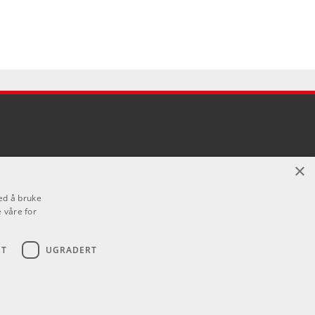
×
ed å bruke
 våre for
ET
UGRADERT