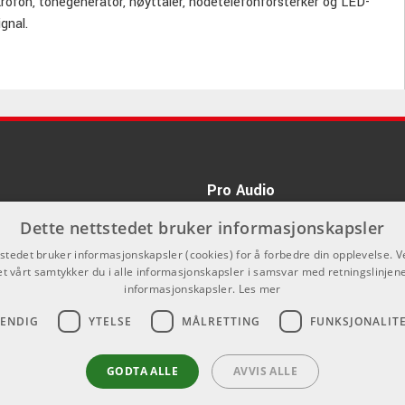
krofon, tonegenerator, høyttaler, hodetelefonforsterker og LED-
gnal.
Pro Audio
kan du ikke kjøpe på denne nettsiden,
Dette nettstedet bruker informasjonskapsler
nnom våre forhandlere.
tstedet bruker informasjonskapsler (cookies) for å forbedre din opplevelse. V
et vårt samtykker du i alle informasjonskapsler i samsvar med retningslinjene
informasjonskapsler.
Les mer
VENDIG
YTELSE
MÅLRETTING
FUNKSJONALIT
GODTA ALLE
AVVIS ALLE