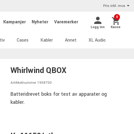
Pris inkl. mva
0
Kampanjer
Nyheter
Varemerker
Logg inn
Kasse
tiv
Cases
Kabler
Annet
XL Audio
Whirlwind QBOX
Artikkelnummer 1958700
Batteridrevet boks for test av apparater og
kabler.