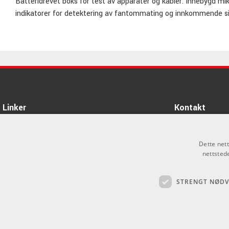
Batteridrevet boks for test av apparater og kabler. Innebygd mi
indikatorer for detektering av fantommating og innkommende si
Linker
Kontakt
Om oss
Som privatperson 
alt salg skjer gje
Dette net
Varemerker
nettsted
info@emnordic.no
Logg inn
STRENGT NØD
GDPR & Cookies
Salgsbetingelser