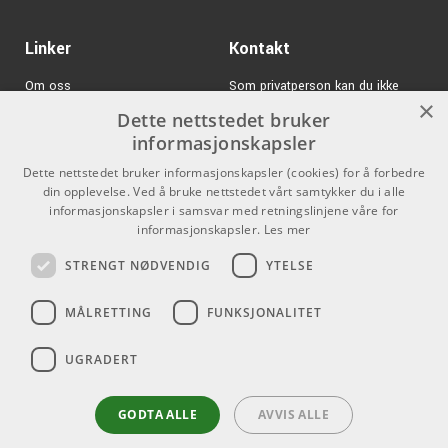
Linker
Kontakt
Om oss
Som privatperson kan du ikke
×
kjøpe på denne nettsiden, alt salg
Dette nettstedet bruker
Varemerker
skjer gjennom våre forhandlere.
informasjonskapsler
Logg inn
info@emnordic.no
Dette nettstedet bruker informasjonskapsler (cookies) for å forbedre
din opplevelse. Ved å bruke nettstedet vårt samtykker du i alle
GDPR & Cookies
informasjonskapsler i samsvar med retningslinjene våre for
Salgsbetingelser
informasjonskapsler.
Les mer
STRENGT NØDVENDIG
YTELSE
Pro Audio
MÅLRETTING
FUNKSJONALITET
UGRADERT
GODTA ALLE
AVVIS ALLE