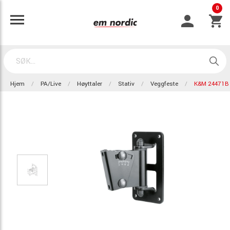
0
Hjem
PA/Live
Høyttaler
Stativ
Veggfeste
K&M 24471B