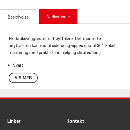
Nedlastinger
Beskrivelse
Flerbruksveggfeste for høyttalere. Det monterte
høyttaleren kan vris til sidene og vippes opp til 30°. Enkel
montering med praktisk inn hjelp og skrufestning.
Svart
Vippevinkel 0° til 30°
VIS MER
Materiale stål
Maks. belastningskapasitet 15 kg
Montering festes til vegger
Særlige funksjoner enkel montering med praktisk inn
hjelp og skrufestning;
svingbar og tiltbar
Linker
Kontakt
Sving 90 º
Veggrund 110 mm