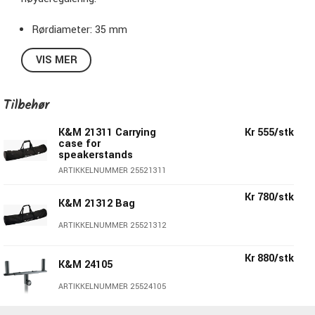
Rørdiameter: 35 mm
Maks vekt: 40 kg
VIS MER
Høyde: 1320 - 2020 mm
Vekt: 3.4 kg
Sort.
Tilbehør
K&M 21311 Carrying
Kr 555/stk
case for
speakerstands
ARTIKKELNUMMER 25521311
Kr 780/stk
K&M 21312 Bag
ARTIKKELNUMMER 25521312
Kr 880/stk
K&M 24105
ARTIKKELNUMMER 25524105