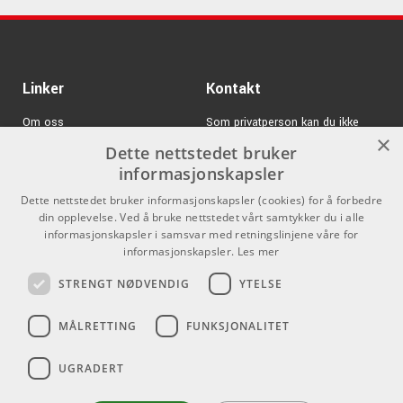
Kr 1050/stk
K&M 21316
ARTIKKELNUMMER 25521316
Linker
Kontakt
Om oss
Som privatperson kan du ikke
×
kjøpe på denne nettsiden, alt salg
Dette nettstedet bruker
Varemerker
skjer gjennom våre forhandlere.
informasjonskapsler
Logg inn
info@emnordic.no
Dette nettstedet bruker informasjonskapsler (cookies) for å forbedre
din opplevelse. Ved å bruke nettstedet vårt samtykker du i alle
GDPR & Cookies
informasjonskapsler i samsvar med retningslinjene våre for
Salgsbetingelser
informasjonskapsler.
Les mer
STRENGT NØDVENDIG
YTELSE
Pro Audio
MÅLRETTING
FUNKSJONALITET
UGRADERT