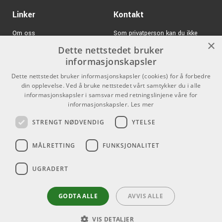
Linker
Kontakt
Om oss
Som privatperson kan du ikke
×
kjøpe på denne nettsiden, alt salg
Dette nettstedet bruker
Varemerker
skjer gjennom våre forhandlere.
informasjonskapsler
Logg inn
info@emnordic.no
Dette nettstedet bruker informasjonskapsler (cookies) for å forbedre
din opplevelse. Ved å bruke nettstedet vårt samtykker du i alle
GDPR & Cookies
informasjonskapsler i samsvar med retningslinjene våre for
Salgsbetingelser
informasjonskapsler.
Les mer
STRENGT NØDVENDIG
YTELSE
Pro Audio
MÅLRETTING
FUNKSJONALITET
UGRADERT
GODTA ALLE
AVVIS ALLE
VIS DETALJER