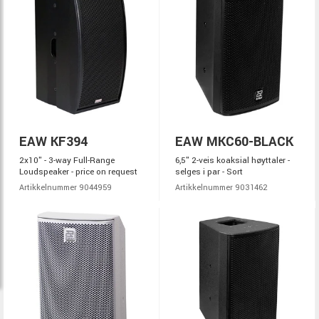
EAW KF394
EAW MKC60-BLACK
2x10" - 3-way Full-Range
6,5" 2-veis koaksial høyttaler -
Loudspeaker - price on request
selges i par - Sort
Artikkelnummer 9044959
Artikkelnummer 9031462