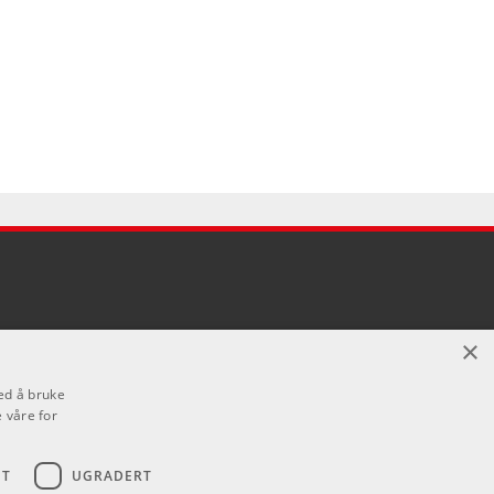
×
ed å bruke
 våre for
ET
UGRADERT