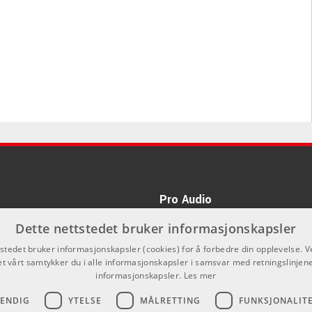
.
touring-klasse HF og LF transdusere. De unike og intelligente
over hele dekningsområdet.
t direktekivitet der det er påkrevd
inettet er
Pro Audio
i-forsterkede elektronikk (1500W) med signatur EAW DSP,
kan du ikke kjøpe på denne nettsiden,
Dette nettstedet bruker informasjonskapsler
nnom våre forhandlere.
tstedet bruker informasjonskapsler (cookies) for å forbedre din opplevelse. V
nnlig simuleringsprogram som
et vårt samtykker du i alle informasjonskapsler i samsvar med retningslinjene
informasjonskapsler.
Les mer
enfor et lokale eller en forestilling.
VENDIG
YTELSE
MÅLRETTING
FUNKSJONALIT