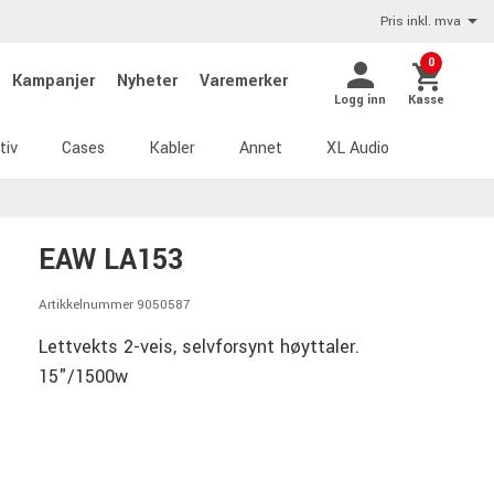
Pris inkl. mva
0
Kampanjer
Nyheter
Varemerker
Logg inn
Kasse
tiv
Cases
Kabler
Annet
XL Audio
EAW LA153
Artikkelnummer 9050587
Lettvekts 2-veis, selvforsynt høyttaler.
15"/1500w