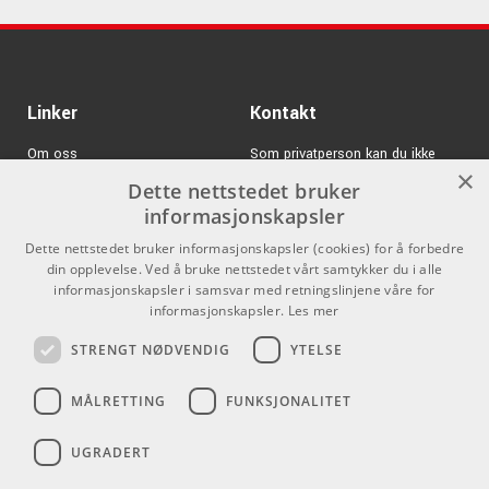
Linker
Kontakt
Om oss
Som privatperson kan du ikke
×
kjøpe på denne nettsiden, alt salg
Dette nettstedet bruker
Varemerker
skjer gjennom våre forhandlere.
informasjonskapsler
Logg inn
info@emnordic.no
Dette nettstedet bruker informasjonskapsler (cookies) for å forbedre
din opplevelse. Ved å bruke nettstedet vårt samtykker du i alle
GDPR & Cookies
informasjonskapsler i samsvar med retningslinjene våre for
Salgsbetingelser
informasjonskapsler.
Les mer
STRENGT NØDVENDIG
YTELSE
Pro Audio
MÅLRETTING
FUNKSJONALITET
UGRADERT