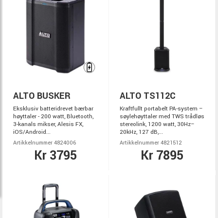
ALTO BUSKER
ALTO TS112C
Eksklusiv batteridrevet bærbar
Kraftfullt portabelt PA-system –
høyttaler - 200 watt, Bluetooth,
søylehøyttaler med TWS trådløs
3-kanals mikser, Alesis FX,
stereolink, 1200 watt, 30Hz–
iOS/Android...
20kHz, 127 dB,...
Artikkelnummer 4824006
Artikkelnummer 4821512
Kr 3795
Kr 7895