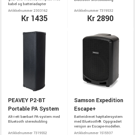
kabel og batteriadapter
Artikkelnummer 2303162
Artikkelnummer 7319532
Kr 1435
Kr 2890
PEAVEY P2-BT
Samson Expedition
Portable PA System
Escape+
Alt-i-ett bærbart PA-system med
Batteridrevet høyttalersystem
Bluetooth stereokobling
med Bluetooth®. Oppgradert
versjon av Escape-modellen.
Artikkelnummer 7319552
Artikkelnummer 1515937