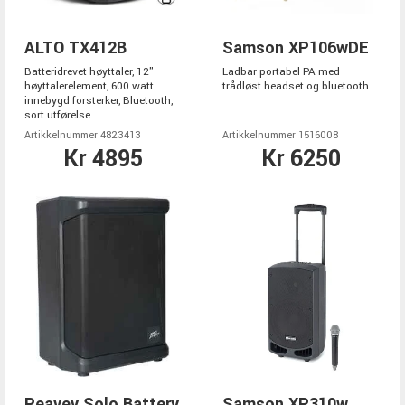
ALTO TX412B
Samson XP106wDE
Batteridrevet høyttaler, 12"
Ladbar portabel PA med
høyttalerelement, 600 watt
trådløst headset og bluetooth
innebygd forsterker, Bluetooth,
sort utførelse
Artikkelnummer 4823413
Artikkelnummer 1516008
Kr 4895
Kr 6250
Peavey Solo Battery
Samson XP310w