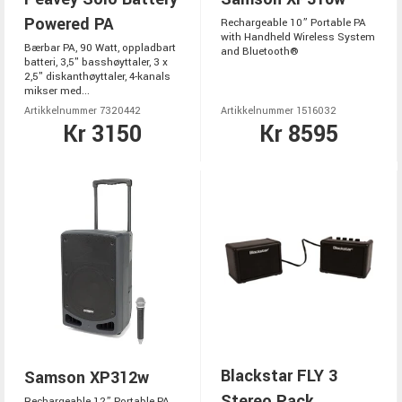
Powered PA
Rechargeable 10” Portable PA
with Handheld Wireless System
Bærbar PA, 90 Watt, oppladbart
and Bluetooth®
batteri, 3,5" basshøyttaler, 3 x
2,5" diskanthøyttaler, 4-kanals
mikser med...
Artikkelnummer 7320442
Artikkelnummer 1516032
Kr 3150
Kr 8595
Blackstar FLY 3
Samson XP312w
Stereo Pack
Rechargeable 12” Portable PA