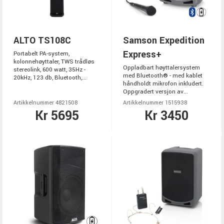
ALTO TS108C
Samson Expedition
Express+
Portabelt PA-system,
kolonnehøyttaler, TWS trådløs
Oppladbart høyttalersystem
stereolink, 600 watt, 35Hz -
med Bluetooth® - med kablet
20kHz, 123 db, Bluetooth,...
håndholdt mikrofon inkludert.
Oppgradert versjon av...
Artikkelnummer 4821508
Artikkelnummer 1515938
Kr 5695
Kr 3450