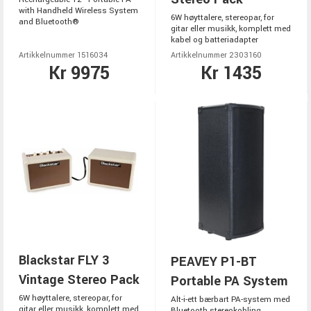
with Handheld Wireless System
6W høyttalere, stereopar, for
and Bluetooth®
gitar eller musikk, komplett med
kabel og batteriadapter
Artikkelnummer 1516034
Artikkelnummer 2303160
Kr 9975
Kr 1435
Blackstar FLY 3
PEAVEY P1-BT
Vintage Stereo Pack
Portable PA System
6W høyttalere, stereopar, for
Alt-i-ett bærbart PA-system med
gitar eller musikk, komplett med
Bluetooth stereokobling