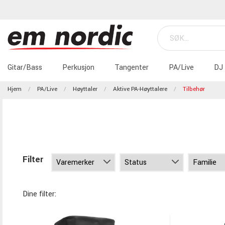
Gitar/Bass
Perkusjon
Tangenter
PA/Live
DJ
Hjem
PA/Live
Høyttaler
Aktive PA-Høyttalere
Tilbehør
Filter
Dine filter: