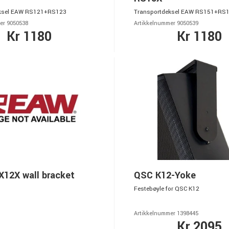
ksel EAW RS121+RS123
Transportdeksel EAW RS151+RS
er 9050538
Artikkelnummer 9050539
Kr 1180
Kr 1180
12X wall bracket
QSC K12-Yoke
Festebøyle for QSC K12
Artikkelnummer 1398445
Kr 2095