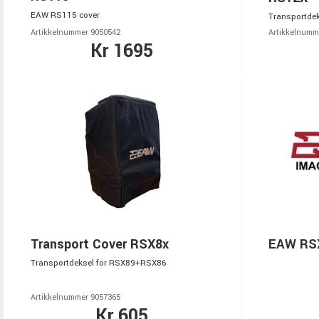
EAW RS115 cover
Transportde
Artikkelnummer 9050542
Artikkelnumm
Kr 1695
Transport Cover RSX8x
EAW RSX
Transportdeksel for RSX89+RSX86
Artikkelnummer 9057365
Kr 605