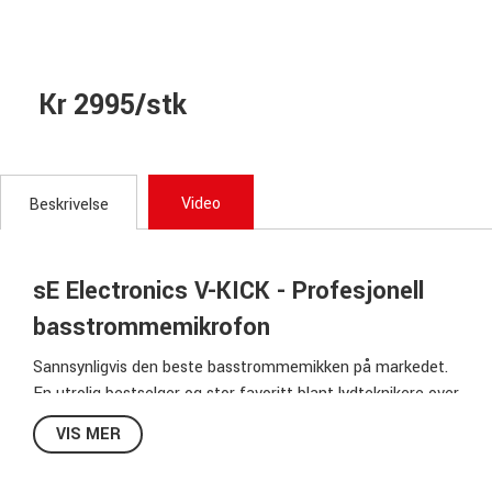
Kr 2995/stk
Video
Beskrivelse
sE Electronics V-KICK - Profesjonell
basstrommemikrofon
Sannsynligvis den beste basstrommemikken på markedet.
En utrolig bestselger og stor favoritt blant lydteknikere over
hele verden.
VIS MER
Uansett om du skal mikke opp en jazzstemt basstromme
eller en heavy metal-basstromme med mye attakk, gjør en