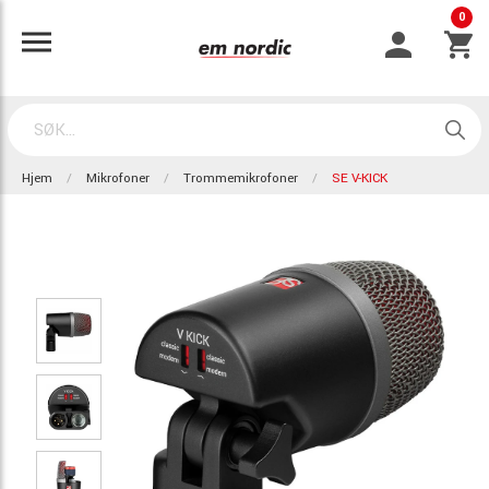
0
Hjem
Mikrofoner
Trommemikrofoner
SE V-KICK