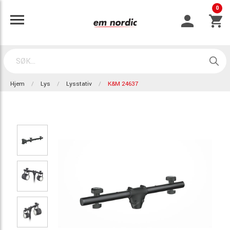
0
Hjem
Lys
Lysstativ
K&M 24637