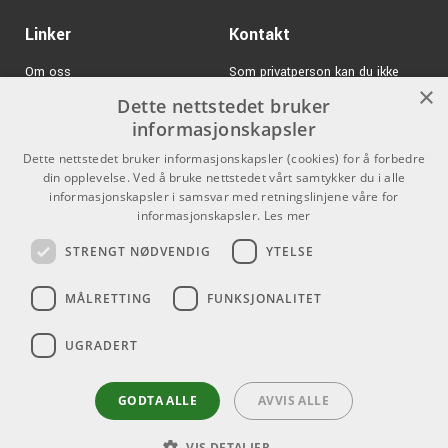
Linker
Kontakt
Om oss
Som privatperson kan du ikke
×
kjøpe på denne nettsiden, alt salg
Dette nettstedet bruker
Varemerker
skjer gjennom våre forhandlere.
informasjonskapsler
Logg inn
info@emnordic.no
Dette nettstedet bruker informasjonskapsler (cookies) for å forbedre
din opplevelse. Ved å bruke nettstedet vårt samtykker du i alle
GDPR & Cookies
informasjonskapsler i samsvar med retningslinjene våre for
Salgsbetingelser
informasjonskapsler.
Les mer
STRENGT NØDVENDIG
YTELSE
Pro Audio
MÅLRETTING
FUNKSJONALITET
UGRADERT
GODTA ALLE
AVVIS ALLE
VIS DETALJER