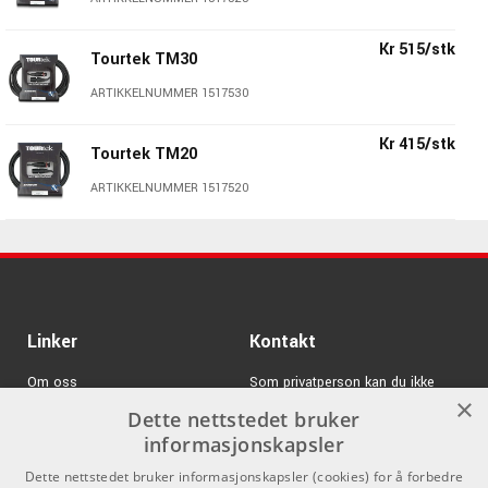
Kr 515/stk
Tourtek TM30
ARTIKKELNUMMER 1517530
Kr 415/stk
Tourtek TM20
ARTIKKELNUMMER 1517520
Linker
Kontakt
Om oss
Som privatperson kan du ikke
×
kjøpe på denne nettsiden, alt salg
Dette nettstedet bruker
Varemerker
skjer gjennom våre forhandlere.
informasjonskapsler
Logg inn
info@emnordic.no
Dette nettstedet bruker informasjonskapsler (cookies) for å forbedre