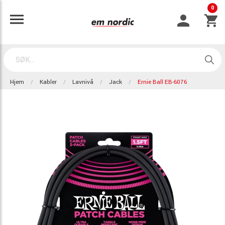
0
Hjem
Kabler
Lavnivå
Jack
Ernie Ball EB-6076