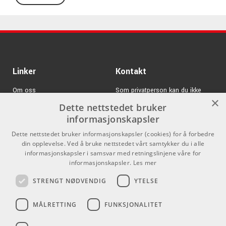
Ernie Ball 6076 - 3-pack:
Kontakter
: 1 rett & 1 vinklet 6,3 mm jack
Lengde
: 46 cm (1,5 ft)
Farge
: Sort
Modellbetegnelse
: P06076
Linker
Kontakt
Flere lag med isolasjon
Flott kvalitet
Om oss
Som privatperson kan du ikke
×
Lavt brum
kjøpe på denne nettsiden, alt salg
Dette nettstedet bruker
Varemerker
skjer gjennom våre forhandlere.
Fantastisk signalgjengivelse
informasjonskapsler
Pris for 3 stk
Logg inn
info@emnordic.no
Dette nettstedet bruker informasjonskapsler (cookies) for å forbedre
din opplevelse. Ved å bruke nettstedet vårt samtykker du i alle
GDPR & Cookies
informasjonskapsler i samsvar med retningslinjene våre for
Salgsbetingelser
informasjonskapsler.
Les mer
STRENGT NØDVENDIG
YTELSE
Pro Audio
MÅLRETTING
FUNKSJONALITET