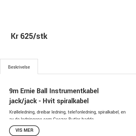
Kr 625/stk
Beskrivelse
9m Ernie Ball Instrumentkabel
jack/jack - Hvit spiralkabel
Krølleledning, dreibar ledning, telefonledning, spiralkabel, en
av de ledningene som Geezer Butler hadde...
Denne varianten av instrumentkabel har mange navn på
VIS MER
folkemunne, men uansett hva du velger å kalle den, kan du