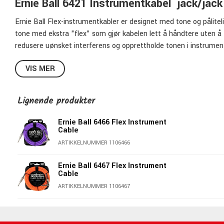
Ernie Ball 6421 Instrumentkabel jack/jack
Ernie Ball Flex-instrumentkabler er designet med tone og pålitel
tone med ekstra "flex" som gjør kabelen lett å håndtere uten å 
redusere uønsket interferens og opprettholde tonen i instrumen
for å øke levetiden på kablene ytterligere.
VIS MER
Ernie Ball 6421
Superfleksibel
Lignende produkter
Kraftig skjerming for å unngå forstyrrelser
Klar signaloverføring med naturlig frekvensgjengivelse
Ernie Ball 6466 Flex Instrument
Cable
Robuste kompakte kontakter
ARTIKKELNUMMER 1106466
Ernie Ball 6467 Flex Instrument
Cable
ARTIKKELNUMMER 1106467