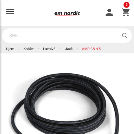
0
Hjem
Kabler
Lavnivå
Jack
AMP GB-4.5