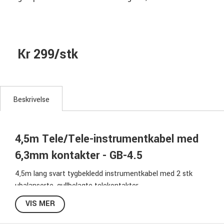
Kr 299/stk
Beskrivelse
4,5m Tele/Tele-instrumentkabel med
6,3mm kontakter - GB-4.5
4,5m lang svart tygbekledd instrumentkabel med 2 stk
ubalanserte, gullbelagte telekontakter.
VIS MER
Spesifikasjoner GB-4.5: