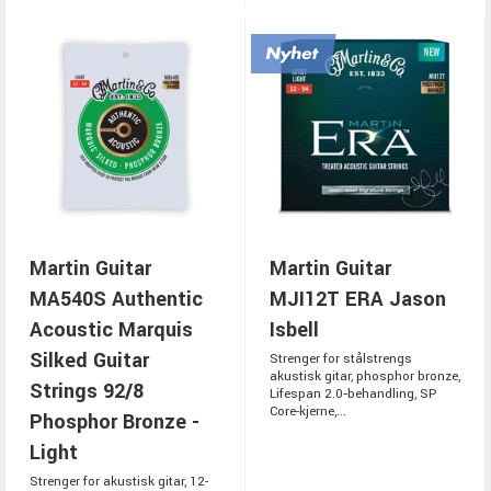
Martin Guitar
Martin Guitar
MA540S Authentic
MJI12T ERA Jason
Acoustic Marquis
Isbell
Silked Guitar
Strenger for stålstrengs
akustisk gitar, phosphor bronze,
Strings 92/8
Lifespan 2.0‑behandling, SP
Core-kjerne,...
Phosphor Bronze -
Light
Strenger for akustisk gitar, 12-