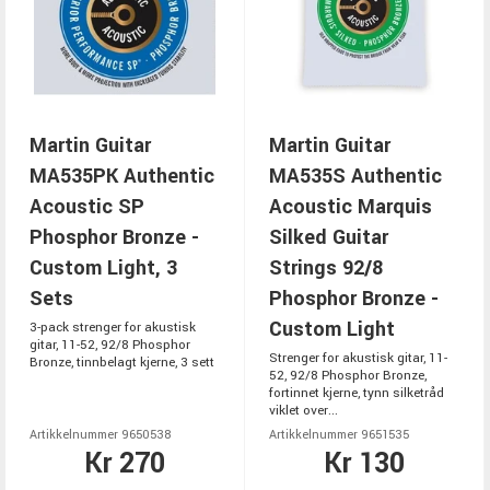
Martin Guitar
Martin Guitar
MA535PK Authentic
MA535S Authentic
Acoustic SP
Acoustic Marquis
Phosphor Bronze -
Silked Guitar
Custom Light, 3
Strings 92/8
Sets
Phosphor Bronze -
Custom Light
3-pack strenger for akustisk
gitar, 11-52, 92/8 Phosphor
Strenger for akustisk gitar, 11-
Bronze, tinnbelagt kjerne, 3 sett
52, 92/8 Phosphor Bronze,
fortinnet kjerne, tynn silketråd
viklet over...
Artikkelnummer 9650538
Artikkelnummer 9651535
Kr 270
Kr 130