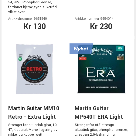
54, 92/8 Phosphor Bronze,
fortinnet kjerne, tynn silketråd
viklet over...
Artikkelnummer 9651540
Artikkelnummer 9654014
Kr 130
Kr 230
Martin Guitar MM10
Martin Guitar
Retro - Extra Light
MP540T ERA Light
Strenger for akustisk gitar, 10-
Strenger for stålstrengs
47, klassisk Monel-legering av
akustisk gitar, phosphor bronze,
nikkel og kobber, sett
Lifespan 2.0‑behandling,