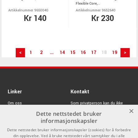
Flexible Core,...
Artikkelnummer 9650040
Artikkelnummer 9652640
Kr 140
Kr 230
<
1
2
...
14
15
16
17
18
19
>
Linker
Kontakt
Om oss
Som privatperson kan du ikke
×
kjøpe på denne nettsiden, alt salg
Dette nettstedet bruker
Varemerker
skjer gjennom våre forhandlere.
informasjonskapsler
Logg inn
info@emnordic.no
Dette nettstedet bruker informasjonskapsler (cookies) for å forbedre
din opplevelse. Ved å bruke nettstedet vårt samtykker du i alle
GDPR & Cookies