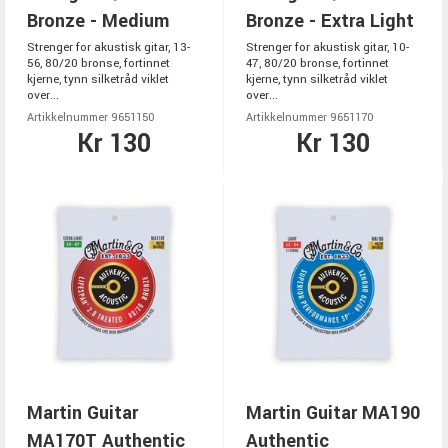
Bronze - Medium
Bronze - Extra Light
Strenger for akustisk gitar, 13-
Strenger for akustisk gitar, 10-
56, 80/20 bronse, fortinnet
47, 80/20 bronse, fortinnet
kjerne, tynn silketråd viklet
kjerne, tynn silketråd viklet
over...
over...
Artikkelnummer 9651150
Artikkelnummer 9651170
Kr 130
Kr 130
Martin Guitar
Martin Guitar MA190
MA170T Authentic
Authentic