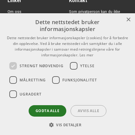
Linker
Kontakt
og lengre holdbarhet. Ernie Balls tradisjon for å utvikle nye
produkter basert på selskapets historie, kombinert med ny
Om oss
Som privatperson kan du ikke
revolusjonerende teknologi, lever videre.
×
kjøpe på denne nettsiden, alt salg
Dette nettstedet bruker
Varemerker
skjer gjennom våre forhandlere.
informasjonskapsler
Logg inn
info@emnordic.no
Dette nettstedet bruker informasjonskapsler (cookies) for å forbedre
din opplevelse. Ved å bruke nettstedet vårt samtykker du i alle
GDPR & Cookies
informasjonskapsler i samsvar med retningslinjene våre for
Salgsbetingelser
informasjonskapsler.
Les mer
STRENGT NØDVENDIG
YTELSE
Pro Audio
MÅLRETTING
FUNKSJONALITET
UGRADERT
GODTA ALLE
AVVIS ALLE
VIS DETALJER