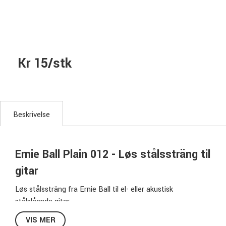
Kr 15/stk
Beskrivelse
Ernie Ball Plain 012 - Løs stålssträng til
gitar
Løs stålssträng fra Ernie Ball til el- eller akustisk
stålslående gitar.
VIS MER
Størrelse:
012