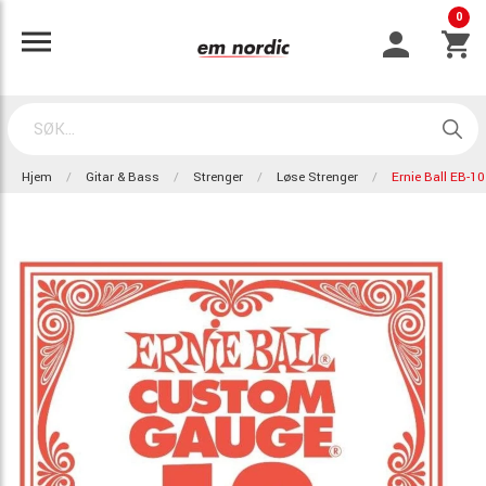
0
Hjem
Gitar & Bass
Strenger
Løse Strenger
Ernie Ball EB-1