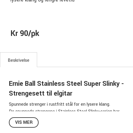
Kr 90/pk
Beskrivelse
Ernie Ball Stainless Steel Super Slinky -
Strengesett til elgitar
Spunnede strenger i rustfritt stål for en lysere klang.
De spunnede strengene i Stainless Steel Slinky-serien har
en sekskantformet kjerne av tinnbelagt stål som er pakket
VIS MER
med rustfritt stål.
Vanlige strenger er laget av tinnbelagt karbonstål som