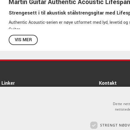
Martin Guitar Authentic Acoustic Lifesp
Strengesett i til akustisk stålstrengsgitar
med Lifesp
Authentic Acoustic-serien er nøye utformet med lyd, levetid og sp
Guitar.
Akkurat som i gitarene sine, har de her brukt råvarer av absolut
VIS MER
presisjon.
For en så sterk strekkfasthet er det brukt en tinnbelagt, seks
viklingstråden er behandlet med Martins patenterte belegg Lifes
svært lang tid.
Plain-strengene er laget av stål av høyeste kvalitet.
Linker
Kontakt
Vanlig spørsmål
Passer strenger fra Martin Guitar til andre gitarmerker enn Mart
Om oss
Som privatperson 
Svar: Absolutt, du kan bruke Martin-strenger på akustiske gitar
alt salg skjer gje
Dette net
Varemerker
nettsted
info@emnordic.no
Medium MA150T inneholder:
Logg inn
E: 013
STRENGT NØD
GDPR & Cookies