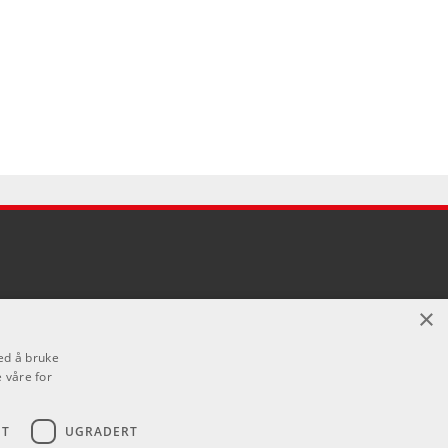
×
ed å bruke
 våre for
ET
UGRADERT