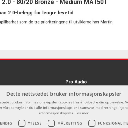
an 2.0 - 80/20 Bronze - Medium MA150T
an 2.0-belegg for lengre levetid
illbarhet som de tre prioriteringene til utviklerne hos Martin
t topp kvalitet, og produksjonen er også av samme nitidige
kantformet kjerne på de spunnede trådene. Både kjernen og
pan 2.0. Dette betyr at strengene beholder lyden og tonen sin i
Pro Audio
in Guitar?
kan du ikke kjøpe på denne nettsiden,
Dette nettstedet bruker informasjonskapsler
er fra andre merker uten problemer.
nnom våre forhandlere.
tstedet bruker informasjonskapsler (cookies) for å forbedre din opplevelse. V
et vårt samtykker du i alle informasjonskapsler i samsvar med retningslinjene
informasjonskapsler.
Les mer
VENDIG
YTELSE
MÅLRETTING
FUNKSJONALIT