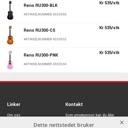
Kr 535/stk
ARTIKKELNUMMER 4075110
Reno RU300-BLK
ARTIKKELNUMMER 4333090
Kr 535/stk
Reno RU300-CS
ARTIKKELNUMMER 4333032
Kr 535/stk
Reno RU300-PNK
ARTIKKELNUMMER 4333034
Linker
Kontakt
Om oss
Som privatperson kan du ikke
×
kjøpe på denne nettsiden, alt salg
Dette nettstedet bruker
Varemerker
skjer gjennom våre forhandlere.