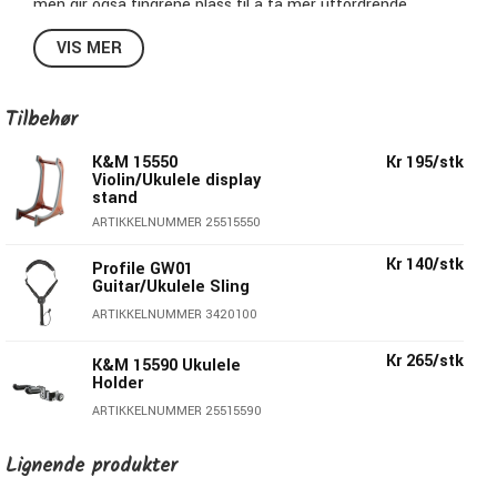
men gir også fingrene plass til å ta mer utfordrende
akkorder. RU300 har også en vakker antikkhvit kantlist
VIS MER
rundt kroppen og rosett med fiskebens-mønster rundt
lydhullet.
Tilbehør
Rød (fins også i 3 andre farger
Inkl. gig-bag
K&M 15550
Kr 195/stk
Violin/Ukulele display
Topp i Sapele-tre
stand
Sider og bunn i Agathis
ARTIKKELNUMMER 25515550
Mekanikk i metall
Kr 140/stk
Profile GW01
Guitar/Ukulele Sling
ARTIKKELNUMMER 3420100
Kr 265/stk
K&M 15590 Ukulele
Holder
ARTIKKELNUMMER 25515590
Kr 185/stk
Hercules USP-10WB
Lignende produkter
Ukulele Hanger