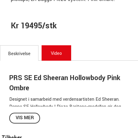
Kr 19495/stk
Video
Beskrivelse
PRS SE Ed Sheeran Hollowbody Pink
Ombre
Designet i samarbeid med verdensartisten Ed Sheeran.
Denne SE Hollowbody I Piezo Baritone-modellen gir deg
varme, dybde og et dynamisk omfang, og åpner for et helt
VIS MER
nytt lydlandskap – fra fyldige akustiske teksturer til
kraftige og eksperimentelle elektriske toner i alle former.