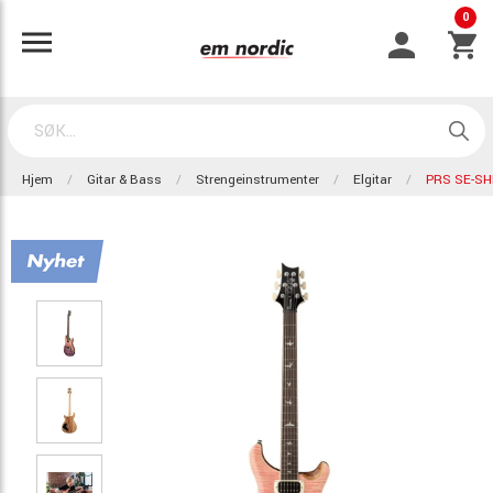
0
Hjem
Gitar & Bass
Strengeinstrumenter
Elgitar
PRS SE-SH