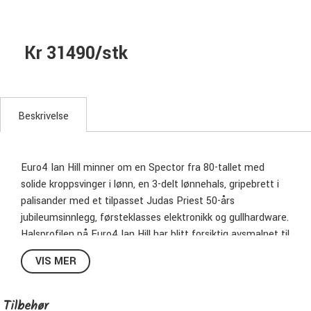
Kr 31490/stk
Beskrivelse
Euro4 Ian Hill minner om en Spector fra 80-tallet med
solide kroppsvinger i lønn, en 3-delt lønnehals, gripebrett i
palisander med et tilpasset Judas Priest 50-års
jubileumsinnlegg, førsteklasses elektronikk og gullhardware.
Halsprofilen på Euro4 Ian Hill har blitt forsiktig avsmalnet til
Ians spesifikasjoner, noe som resulterer i en slankere form
VIS MER
som er slank og komfortabel. Når det gjelder å gjengi de
utallige klassiske tonene i Judas Priest-katalogen, stoler Ian
på en enkelt EMG P-pickup og en proprietær Spector
Tilbehør