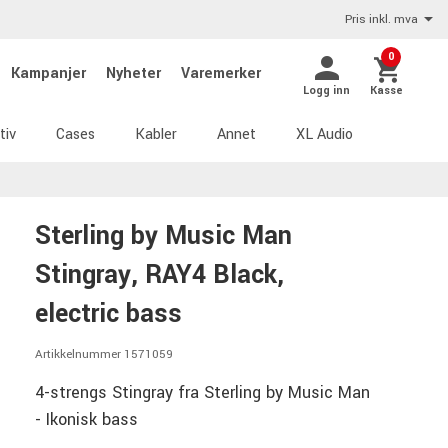
Pris inkl. mva
0
Kampanjer
Nyheter
Varemerker
Logg inn
Kasse
tiv
Cases
Kabler
Annet
XL Audio
Sterling by Music Man
Stingray, RAY4 Black,
electric bass
Artikkelnummer 1571059
4-strengs Stingray fra Sterling by Music Man
- Ikonisk bass