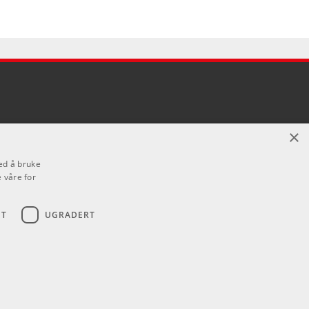
×
ed å bruke
 våre for
ET
UGRADERT