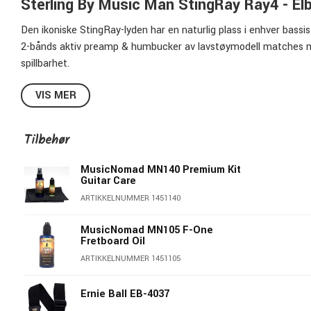
Sterling By Music Man StingRay Ray4 - El
Den ikoniske StingRay-lyden har en naturlig plass i enhver bassis
2-bånds aktiv preamp & humbucker av lavstøymodell matches med
spillbarhet.
Resultatet er en bass med moderne spesifikasjoner og med en k
VIS MER
Sterling StingRay RAY4-BK-M1:
Finish: Black
Tilbehør
Modell: RAY4-BK-M1
Kropp: Lind
MusicNomad MN140 Premium Kit
Guitar Care
Hals: Lønn - 21 medium bånd / 34" skala
ARTIKKELNUMMER 1451140
Gripebrett: Lønn - 9,5" radius
Mikrofon: 1 keramisk humbucker
MusicNomad MN105 F-One
Stemmeskruer: Open Mechanics
Fretboard Oil
Bro: Justerbar fast
ARTIKKELNUMMER 1451105
Halsfeste: 6-bolt
Kontroller: 2-bånds aktiv forforsterker
Ernie Ball EB-4037