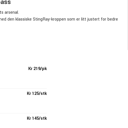
bass
ts arsenal.
 den klassiske StingRay-kroppen som er litt justert for bedre
ult-erklært tone og utseende.
Kr 219/pk
Kr 125/stk
Kr 145/stk