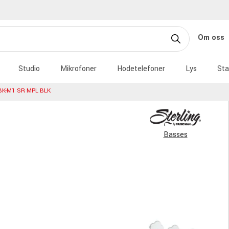
Om oss
Studio
Mikrofoner
Hodetelefoner
Lys
Sta
BK-M1 SR MPL BLK
Basses