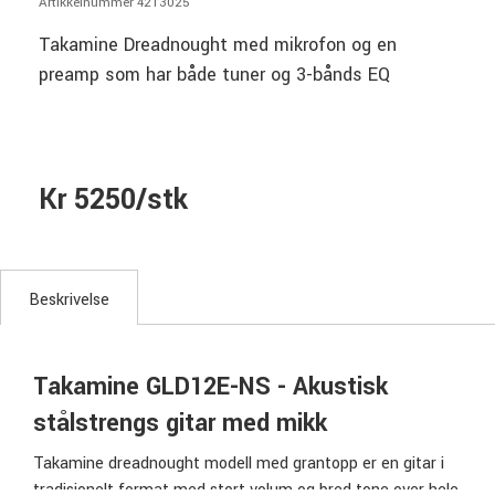
Artikkelnummer 4213025
Takamine Dreadnought med mikrofon og en
preamp som har både tuner og 3-bånds EQ
Kr 5250/stk
Beskrivelse
Takamine GLD12E-NS - Akustisk
stålstrengs gitar med mikk
Takamine dreadnought modell med grantopp er en gitar i
tradisjonelt format med stort volum og bred tone over hele