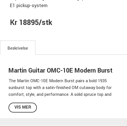
E1 pickup-system
Kr 18895/stk
Beskrivelse
Martin Guitar OMC-10E Modern Burst
The Martin OMC-10E Modern Burst pairs a bold 1935
sunburst top with a satin-finished OM cutaway body for
comfort, style, and performance. A solid spruce top and
solid sapele back and sides deliver balanced tone across all
VIS MER
six strings, with om OM's longer scale lenght adding extra
projection and clarity. Scalloped X-bracing enhances
responsiveness, while the cutaway gives easy access to