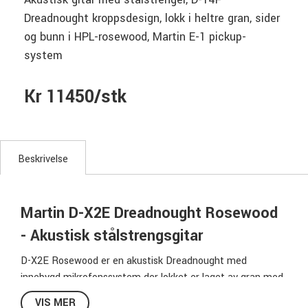
Dreadnought kroppsdesign, lokk i heltre gran, sider
og bunn i HPL-rosewood, Martin E-1 pickup-
system
Kr 11450/stk
Beskrivelse
Martin D-X2E Dreadnought Rosewood
- Akustisk stålstrengsgitar
D-X2E Rosewood er en akustisk Dreadnought med
innebygd mikrofonssystem der lokket er laget av gran med
HPL-rosewood i sider og bunn. Halsen er forholdsvis smal
VIS MER