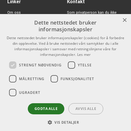
Linker
Kontakt
Om oss
Som privatperson kan du ikke
×
kjøpe på denne nettsiden, alt salg
Dette nettstedet bruker
Varemerker
skjer gjennom våre forhandlere.
informasjonskapsler
Logg inn
info@emnordic.no
Dette nettstedet bruker informasjonskapsler (cookies) for å forbedre
din opplevelse. Ved å bruke nettstedet vårt samtykker du i alle
GDPR & Cookies
informasjonskapsler i samsvar med retningslinjene våre for
Salgsbetingelser
informasjonskapsler.
Les mer
STRENGT NØDVENDIG
YTELSE
Pro Audio
MÅLRETTING
FUNKSJONALITET
UGRADERT
GODTA ALLE
AVVIS ALLE
VIS DETALJER