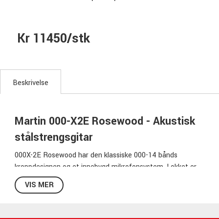
Kr 11450/stk
Beskrivelse
Martin 000-X2E Rosewood - Akustisk
stålstrengsgitar
000X-2E Rosewood har den klassiske 000-14 bånds
kroppdesignen og et innebygd mikrofonsystem. Lokket er
laget av gran, mens sider og bunn er laget av HPL-rosentre.
VIS MER
Halsen er forholdsvis smal og har et tynnere gripebrett for
økt spillbarhet over hele halsen. Broen har Martins
moderne design. Elektronikken er et Martin E1 pickup-