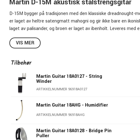
Martin D-15M akustisk stålstrengsgitar
D-15M bygger på tradisjonen med den klassiske dreadnought-mo
er laget av heltre satengmatt mahogni og gir ikke bare en ikoni
laget av palisander, og broen er laget av ibenholt.
Leveres med et 
tilgjengelighet.
VIS MER
Dreadnought: D-14 Fret
Lokk, sider og bunn i heltre mahogni
Tilbehør
Satin finish
X-bracing
Martin Guitar 18A0127 - String
25.4" skala
Winder
4,29 cm ved oversadelen
ARTIKKELNUMMER 96918A0127
Soft Shell Case
Martin Guitar 18AHG - Humidifier
ARTIKKELNUMMER 96918AHG
Martin Guitar 18A0128 - Bridge Pin
Puller