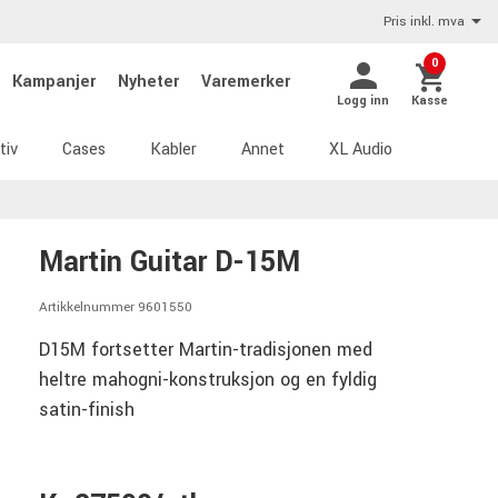
Pris inkl. mva
0
Kampanjer
Nyheter
Varemerker
Logg inn
Kasse
tiv
Cases
Kabler
Annet
XL Audio
Martin Guitar D-15M
Artikkelnummer 9601550
D15M fortsetter Martin-tradisjonen med
heltre mahogni-konstruksjon og en fyldig
satin-finish