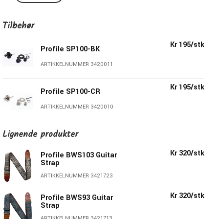
Spesifikasjoner:
Tilbehør
Jacquard-vevd topp
Kr 195/stk
Profile SP100-BK
Bakside av mykt semsket skinn
Polstret for ekstra komfort
ARTIKKELNUMMER 3420011
Ender i italiensk skinn
Justeringsspenne i messingfinish
Kr 195/stk
Profile SP100-CR
Bredde: 5 cm
Lengde: 86cm - 150cm
ARTIKKELNUMMER 3420010
Pris pr stk
Lignende produkter
Profile - Rimelige gitarstropper
Kr 320/stk
Profile BWS103 Guitar
Strap
Profiles skulderstropper er sannsynligvis de rimeligste
ARTIKKELNUMMER 3421723
skulderreimene på markedet. At de i tillegg er håndlagde av
Kr 320/stk
høy kvalitet og finnes i massevis av deilige, eksklusive
Profile BWS93 Guitar
Strap
mønstre, farger og varianter gjør dem bare enda mer
ARTIKKELNUMMER 3421713