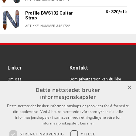
interessante.
Her finner du modeller håndlaget av det fineste og
Kr 320/stk
Profile BWS102 Guitar
mykeste skinn, semsket skinn, nylon, kork, hamp, bomull
Strap
eller polyester i ulike farger, mønstre og design.
ARTIKKELNUMMER 3421722
Pimp deg selv og gitaren din med en skulderstropp fra
Profile, så er du klar for enhver opptreden.
Kr 320/stk
Profile BWS100 Guitar
Strap
ARTIKKELNUMMER 3421720
Kr 320/stk
Profile BWS96 Guitar
Linker
Kontakt
Strap
ARTIKKELNUMMER 3421716
Om oss
Som privatperson kan du ikke
×
kjøpe på denne nettsiden, alt salg
Dette nettstedet bruker
Varemerker
skjer gjennom våre forhandlere.
informasjonskapsler
Logg inn
info@emnordic.no
Dette nettstedet bruker informasjonskapsler (cookies) for å forbedre
din opplevelse. Ved å bruke nettstedet vårt samtykker du i alle
GDPR & Cookies
informasjonskapsler i samsvar med retningslinjene våre for
Salgsbetingelser
informasjonskapsler.
Les mer
STRENGT NØDVENDIG
YTELSE