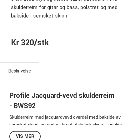
skulderreim for gitar og bass, polstret og med
bakside i semsket skinn
Kr 320/stk
Beskrivelse
Profile Jacquard-vevd skulderreim
- BWS92
Skulderreim med jacquardvevd overdel med bakside av
semsket skinn, og ender i brunt, italiensk skinn. Trinnløs
justerbar lengde slik at du kan finne den perfekte
VIS MER
spillehøyden på gitaren din.