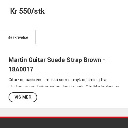
Kr 550/stk
Beskrivelse
Martin Guitar Suede Strap Brown -
18A0017
Gitar- og bassreim i mokka som er myk og smidig fra
starten av, med sømmer og den pregede C.F. Martin-logoen
som gir reimen et ekstra eksklusivt preg.
VIS MER
Mocca
5,39 cm bred
96 cm - 137 cm justerbar lengde