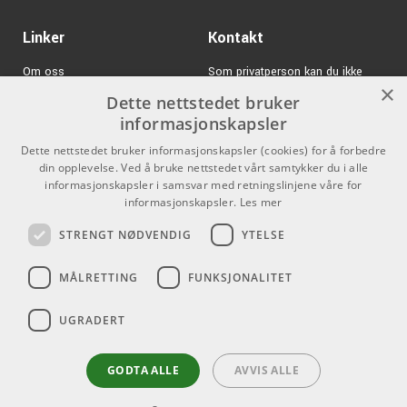
Linker
Kontakt
Om oss
Som privatperson kan du ikke
×
kjøpe på denne nettsiden, alt salg
Dette nettstedet bruker
Varemerker
skjer gjennom våre forhandlere.
informasjonskapsler
Logg inn
info@emnordic.no
Dette nettstedet bruker informasjonskapsler (cookies) for å forbedre
din opplevelse. Ved å bruke nettstedet vårt samtykker du i alle
GDPR & Cookies
informasjonskapsler i samsvar med retningslinjene våre for
Salgsbetingelser
informasjonskapsler.
Les mer
STRENGT NØDVENDIG
YTELSE
Pro Audio
MÅLRETTING
FUNKSJONALITET
UGRADERT
GODTA ALLE
AVVIS ALLE