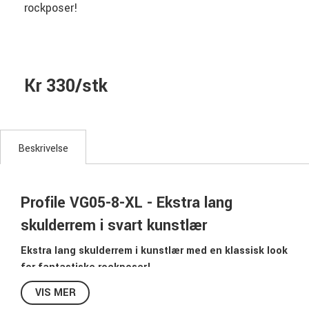
rockposer!
Kr 330/stk
Beskrivelse
Profile VG05-8-XL - Ekstra lang
skulderrem i svart kunstlær
Ekstra lang skulderrem i kunstlær med en klassisk look
for fantastiske rockposer!
Ønsker du å spille råkkernåll, stå bredbent og ha gitaren ved
VIS MER
knærne? Da er dette skulderstroppen for deg!